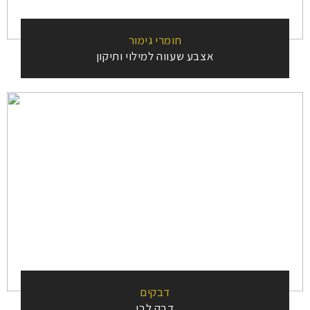
חומרי גימור
אצבע שעווה למילוי ותיקון
דבקים
דבק לבן