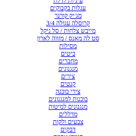
עיניות לדלת
עגלות בקבוקים
מג׳יק קורנר
קרוסלה עגולה 3/4
מייבש צלחות / סל ניקל
סט לה מאנס / מזווה לארון
מסילות
ביטים
מחברים
מנגנונים
צירים
קנטים
צירי בוכנה
בוכנות למנגנונים
מנגנונים למיטות
מדללים
צבעים ולקות
דבקים