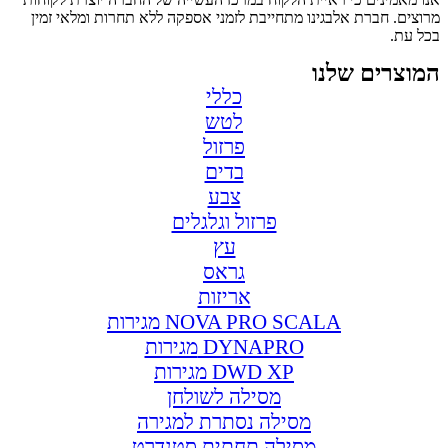
מרוצים. חברת אלבגינו מתחייבת לזמני אספקה ללא תחרות ומלאי זמין
בכל עת.
המוצרים שלנו
כללי
לטש
פרזול
בדים
צבע
פרזול וגלגלים
עץ
גראס
אריזות
מגירות NOVA PRO SCALA
מגירות DYNAPRO
מגירות DWD XP
מסילה לשולחן
מסילה נסתרת למגירה
מסילה תחתית סטנדרט