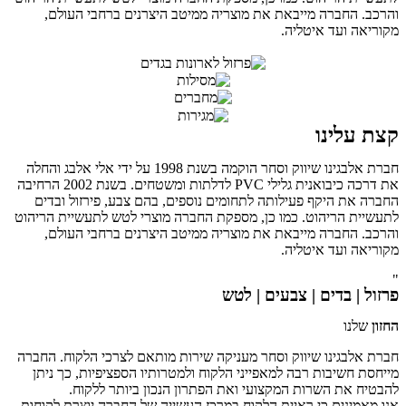
והרכב. החברה מייבאת את מוצריה ממיטב היצרנים ברחבי העולם,
מקוריאה ועד איטליה.
קצת עלינו
חברת אלבגינו שיווק וסחר הוקמה בשנת 1998 על ידי אלי אלבג והחלה
את דרכה כיבואנית גלילי PVC לדלתות ומשטחים. בשנת 2002 הרחיבה
החברה את היקף פעילותה לתחומים נוספים, בהם צבע, פירזול ובדים
לתעשיית הריהוט. כמו כן, מספקת החברה מוצרי לטש לתעשיית הריהוט
והרכב. החברה מייבאת את מוצריה ממיטב היצרנים ברחבי העולם,
מקוריאה ועד איטליה.
"
פרזול | בדים | צבעים | לטש
החזון
שלנו
חברת אלבגינו שיווק וסחר מעניקה שירות מותאם לצרכי הלקוח. החברה
מייחסת חשיבות רבה למאפייני הלקוח ולמטרותיו הספציפיות, כך ניתן
להבטיח את השרות המקצועי ואת הפתרון הנכון ביותר ללקוח.
אנו מאמינים כי ראיית הלקוח במרכז העשייה של החברה יוצרת לקוחות