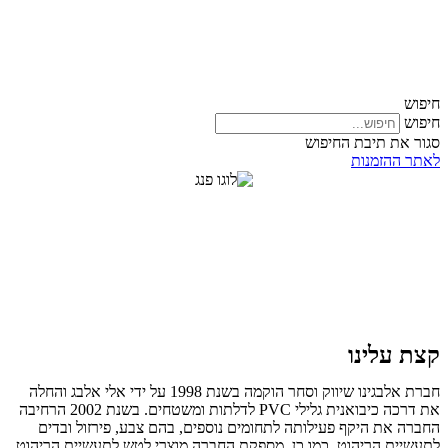
דלג
לתוכן
חיפוש
חיפוש
סגור את תיבת החיפוש
לאתר ההזמנות
קצת עלינו
חברת אלבגינו שיווק וסחר הוקמה בשנת 1998 על ידי אלי אלבג והחלה
את דרכה כיבואנית גלילי PVC לדלתות ומשטחים. בשנת 2002 הרחיבה
החברה את היקף פעילותה לתחומים נוספים, בהם צבע, פירזול ובדים
לתעשיית הריהוט. כמו כן, מספקת החברה מוצרי לטש לתעשיית הריהוט