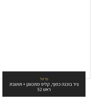
פרזול
ציר בוכנה כפוף, קליפ מתכוונן + תושבת
ראש 52