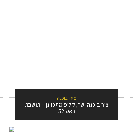
צירי בוכנה
ציר בוכנה ישר, קליפ מתכוונן + תושבת
ראש 52