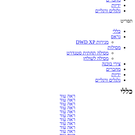
ידיות
גלגלים ורגליים
תפריט
כללי
גראס
מגירות DWD XP
מסילות
מסילה תחתית סטנדרט
מסילה לשולחן
צירי בוכנה
מחברים
ידיות
גלגלים ורגליים
אקדחי סיכות ומסמרים
כללי
אריזות
ראה עוד
בדים
ראה עוד
בדים למיטות וספות
ראה עוד
בוכנות למנגנונים
ראה עוד
ביטים
ראה עוד
גלגלים
ראה עוד
גלגלים ורגליים
ראה עוד
גראס
ראה עוד
דבקים
ראה עוד
חומרי אריזה
ראה עוד
חומרי גימור