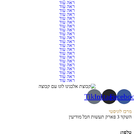
מסילה לשולחן
ראה עוד
מסילה נסתרת למגירה
ראה עוד
מסילה תחתית סטנדרט
ראה עוד
מסילות
ראה עוד
ניקלים למטבח
ראה עוד
סט לה מאנס / מזווה לארון
ראה עוד
עגלות בקבוקים
ראה עוד
עיניות לדלת
ראה עוד
עץ
ראה עוד
פרזול
ראה עוד
פרזול וגלגלים
ראה עוד
פרזול לארונות בגדים
ראה עוד
צבע
ראה עוד
צבעים ולקות
ראה עוד
צירי בוכנה
ראה עוד
צירים
ראה עוד
קליבות
ראה עוד
קנטים
ראה עוד
קרוסלה עגולה 3/4
ראה עוד
רגלי ניקל/אלומיניום
ראה עוד
ראה עוד
Tiktok
Instagram
Facebo
מרכז לוגיסטי
השקד 3 פארק תעשות חבל מודיעין
טלפון:
03-9773105