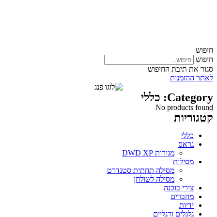
דלג
לתוכן
חיפוש
חיפוש
סגור את תיבת החיפוש
לאתר ההזמנות
Category: כללי
No products found
קטגוריות
כללי
גראס
מגירות DWD XP
מסילות
מסילה תחתית סטנדרט
מסילה לשולחן
צירי בוכנה
מחברים
ידיות
גלגלים ורגליים