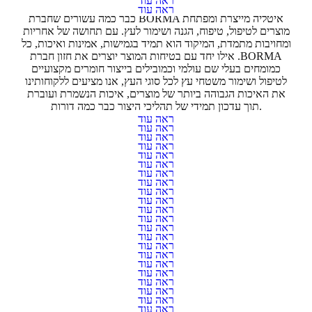
ראה עוד
חומרי תיקון
ראה עוד
כבר כמה עשורים שחברת BORMA איטליה מייצרת ומפתחת
מוצרים לטיפול, טיפוח, הגנה ושימור לעץ. עם תחושה של אחריות
ומחויבות מתמדת, המיקוד הוא תמיד בגמישות, אמינות ואיכות, כל
אילו יחד עם בטיחות המוצר יוצרים את חזון חברת .BORMA
כמומחים בעלי שם עולמי וכמובילים בייצור חומרים מקצועיים
לטיפול ושימור משטחי עץ לכל סוגי העץ, אנו מציעים ללקוחותינו
את האיכות הגבוהה ביותר של מוצרים, איכות הנשמרת ועוברת
תוך עדכון תמידי של תהליכי היצור כבר כמה דורות.
חיתוך והשחזה
ראה עוד
ידיות
ראה עוד
ידיות וכפתורי קריסטל
ראה עוד
ידיות מודרניות
ראה עוד
ידיות ענתיק
ראה עוד
כלי אוויר
ראה עוד
כללי
ראה עוד
לטש
ראה עוד
מג׳יק קורנר
ראה עוד
מגירות DWD XP
ראה עוד
מגירות DYNAPRO
ראה עוד
מגירות NOVA PRO SCALA
ראה עוד
מדללים
ראה עוד
מופות
ראה עוד
מוצרי התזה
ראה עוד
מוצרי לטש
ראה עוד
מוצרי מיגון
ראה עוד
מחברים
ראה עוד
מחברים מזג 15
ראה עוד
מייבש צלחות / סל ניקל
ראה עוד
מנגנונים
ראה עוד
מנגנונים למיטות
ראה עוד